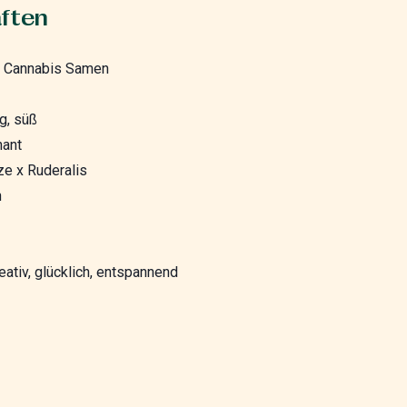
ften
e Cannabis Samen
ig, süß
nant
e x Ruderalis
n
eativ, glücklich, entspannend