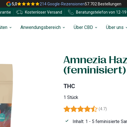
5,0
214 Google-Rezensionen
57.702 Bestellungen
rantie
Kostenloser Versand
Beratungstelefon von 12-19 
üten
Anwendungsbereich
Über CBD
Über uns
Amnezia Ha
(feminisiert)
THC
1 Stück
(
4.7
)
Inhalt: 1 - 5 feminisierte S