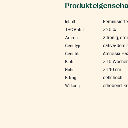
Produkteigenscha
Feminisiert
Inhalt
> 20 %
THC Anteil
zitronig, erd
Aroma
sativa-domi
Genotyp
Amnesia Haz
Genetik
> 10 Woche
Blüte
> 110 cm
Höhe
sehr hoch
Ertrag
erhebend, kr
Wirkung