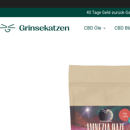
40 Tage Geld-zurück-Ga
CBD Öle
CBD Bl