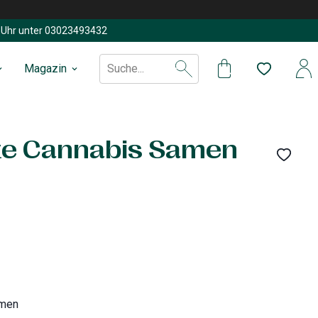
Uhr unter
03023493432
Magazin
Suche...
ze Cannabis Samen
amen