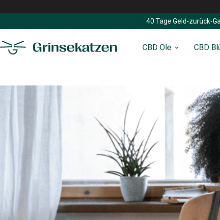
40 Tage Geld-zurück-Ga
CBD Öle
CBD Bl