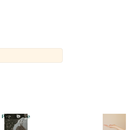
Pheromone
Heilung