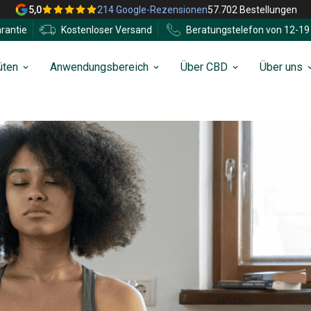
5,0
214 Google-Rezensionen
57.702 Bestellungen
rantie
Kostenloser Versand
Beratungstelefon von 12-19 
üten
Anwendungsbereich
Über CBD
Über uns