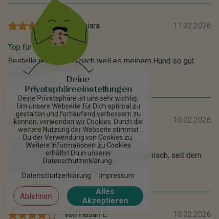
von
Chiara
11.02.2026
Top für Tiere
Bestelle regelmäßig nach weil es meinem Hund so gut
damit geht.
Deine
Privatsphäreeinstellungen
Deine Privatsphäre ist uns sehr wichtig.
Um unsere Webseite für Dich optimal zu
gestalten und fortlaufend verbessern zu
von
Carlo J.
10.02.2026
können, verwenden wir Cookies. Durch die
weitere Nutzung der Webseite stimmst
Du der Verwendung von Cookies zu.
Bestelle regelmäßig
Weitere Informationen zu Cookies
erhältst Du in unserer
Unsere Katze war beim Tierarzt immer panisch, seit dem
Datenschutzerklärung.
CBD Haustier ist sie gelassener.
Datenschutzerklärung
Impressum
Alles
Ablehnen
Akzeptieren
von
Hasan E.
10.02.2026