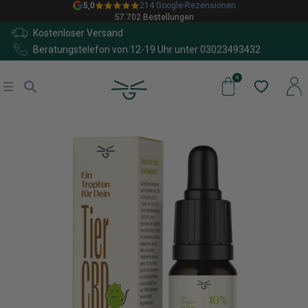
5,0
214 Google-Rezensionen
57.702 Bestellungen
Kostenloser Versand
Beratungstelefon von 12-19 Uhr unter
03023493432