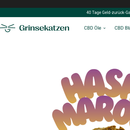
40 Tage Geld-zurück-Ga
CBD Öle
CBD Bl