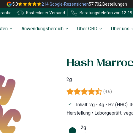
5,0
214 Google-Rezensionen
57.702 Bestellungen
rantie
Kostenloser Versand
Beratungstelefon von 12-19 
üten
Anwendungsbereich
Über CBD
Über uns
Hash Marroc
2g
(
4.6
)
Inhalt: 2g - 4g • H2 (HHC):
Herstellung • Laborgeprüft, vega
2g