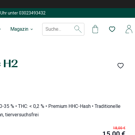
Uhr unter
03023493432
Magazin
Suche...
 H2
 30-35 % • THC: < 0,2 % • Premium HHC-Hash • Traditionelle
n, tierversuchsfrei
18,00 €
15,00 €