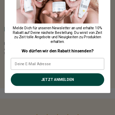
Produkteigenschaften
Melde Dich für unseren Newsletter an und erhalte
10%
Rabatt
auf Deine nächste Bestellung. Du wirst von Zeit
zu Zeit tolle Angebote und Neuigkeiten zu Produkten
erhalten.
Inhaltsstoffe: EU-Nutzhanf, H2-Veredelung (HHC) • H2-
Anteil: 20-23% • THC-Anteil: < 0,2 % • Zusätzliche
Wo dürfen wir den Rabatt hinsenden?
Wirkstoffe: keine • Aroma: Zitrone, hell, leicht süßlich
JETZT ANMELDEN