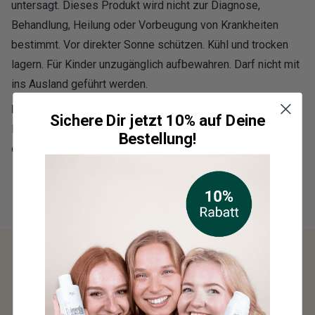
untersagt. Dieses Produkt wird nicht zur Diagnose,
Behandlung, Heilung oder Vorbeugung von Krankheiten
bestimmt. Vor direkter Sonne schützen. Kühl und trocken
lagern. Für Kinder unzugänglich aufbewahren. Darf nicht mit
ins Ausland geführt werden.
Haltbarkeit:
Sichere Dir jetzt 10% auf Deine
Das Mindesthaltbarkeitsdatum ist der Verpackung zu
Bestellung!
entnehmen.
Inhaltsstoffe