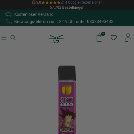
5,0
214 Google-Rezensionen
57.702 Bestellungen
Kostenloser Versand
Beratungstelefon von 12-19 Uhr unter
03023493432