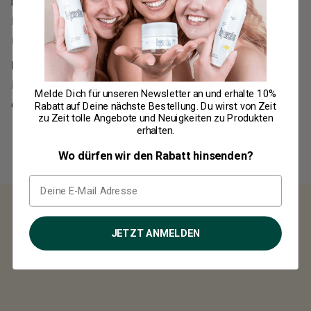
bestimmt. Vor direkter Sonne schützen. Kühl und trocken
lagern. Für Kinder unzugänglich aufbewahren. Darf nicht mit
ins Ausland geführt werden.
Haltbarkeit:
Das Mindesthaltbarkeitsdatum ist der Verpackung zu
Melde Dich für unseren Newsletter an und erhalte
10%
entnehmen.
Rabatt
auf Deine nächste Bestellung. Du wirst von Zeit
zu Zeit tolle Angebote und Neuigkeiten zu Produkten
erhalten.
Wo dürfen wir den Rabatt hinsenden?
Inhaltsstoffe
JETZT ANMELDEN