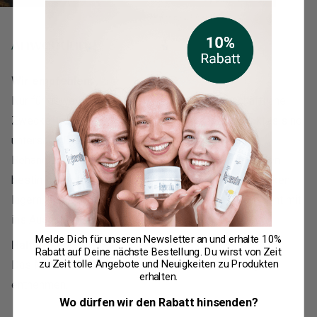
Anwendung
Wir empfehlen:
Nur für gewerbliche, technische oder wissenschaftliche
Zwecke. Der Verzehr und das Rauchen des Produktes sind
untersagt. Dieses Produkt wird nicht zur Diagnose,
Behandlung, Heilung oder Vorbeugung von Krankheiten
bestimmt. Vor direkter Sonne schützen. Kühl und trocken
lagern. Für Kinder unzugänglich aufbewahren. Darf nicht mit
ins Ausland geführt werden.
Melde Dich für unseren Newsletter an und erhalte
10%
Haltbarkeit:
Rabatt
auf Deine nächste Bestellung. Du wirst von Zeit
zu Zeit tolle Angebote und Neuigkeiten zu Produkten
Das Mindesthaltbarkeitsdatum ist der Verpackung zu
erhalten.
entnehmen.
Wo dürfen wir den Rabatt hinsenden?