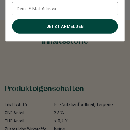
JETZT ANMELDEN
Inhaltsstoffe
Produkteigenschaften
EU-Nutzhanfpollinat, Terpene
Inhaltsstoffe
22 %
CBD Anteil
< 0,2 %
THC Anteil
keine
Zusätzliche Wirkstoffe