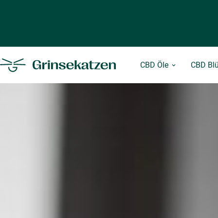
Application error:
more information)
CBD Öle
CBD Blü