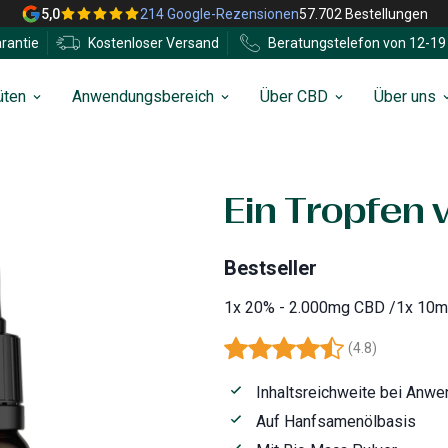
5,0
214 Google-Rezensionen
57.702 Bestellungen
rantie
Kostenloser Versand
Beratungstelefon von 12-19 
üten
Anwendungsbereich
Über CBD
Über uns
Ein Tropfen 
Bestseller
1x 20% - 2.000mg CBD /1x 10m
(
4.8
)
Inhaltsreichweite bei Anwen
Auf Hanfsamenölbasis