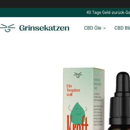
40 Tage Geld-zurück-Ga
CBD Öle
CBD Bl