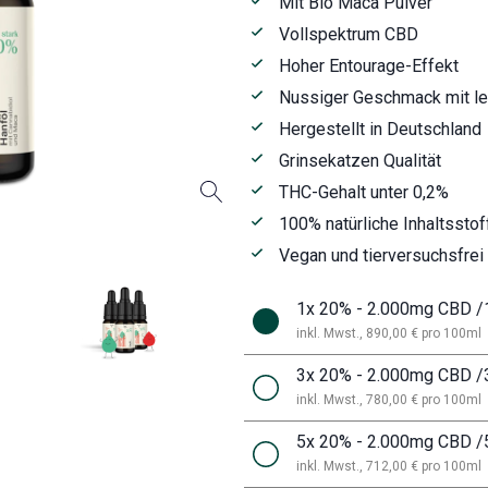
Mit Bio Maca Pulver
Vollspektrum CBD
Hoher Entourage-Effekt
Nussiger Geschmack mit le
Hergestellt in Deutschland
Grinsekatzen Qualität
THC-Gehalt unter 0,2%
100% natürliche Inhaltsstof
Vegan und tierversuchsfrei
1x 20% - 2.000mg CBD /
inkl. Mwst.
, 890,00 € pro 100
ml
3x 20% - 2.000mg CBD /
inkl. Mwst.
, 780,00 € pro 100
ml
5x 20% - 2.000mg CBD /
inkl. Mwst.
, 712,00 € pro 100
ml