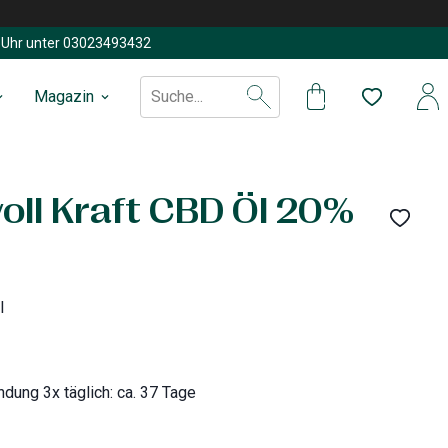
Uhr unter
03023493432
Magazin
Suche...
voll Kraft CBD Öl 20%
l
dung 3x täglich: ca. 37 Tage