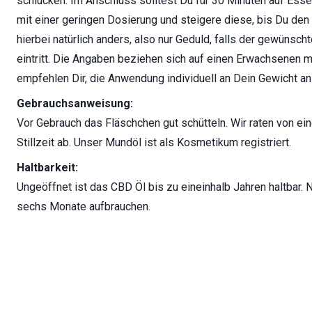
schlucken. Im Anschluss solltest Du für 30 Minuten auf Esse
mit einer geringen Dosierung und steigere diese, bis Du den 
hierbei natürlich anders, also nur Geduld, falls der gewünsch
eintritt. Die Angaben beziehen sich auf einen Erwachsenen m
empfehlen Dir, die Anwendung individuell an Dein Gewicht a
Gebrauchsanweisung:
Vor Gebrauch das Fläschchen gut schütteln. Wir raten von e
Stillzeit ab. Unser Mundöl ist als Kosmetikum registriert.
Haltbarkeit:
Ungeöffnet ist das CBD Öl bis zu eineinhalb Jahren haltbar.
sechs Monate aufbrauchen.