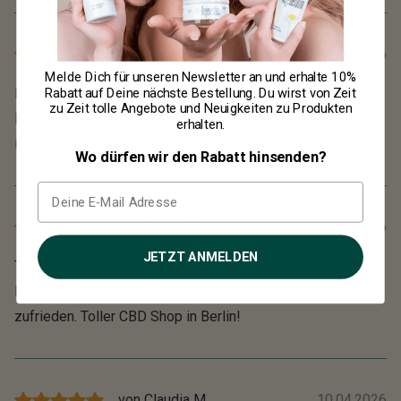
von
Anton Santos
31.05.2026
Melde Dich für unseren Newsletter an und erhalte
10%
Bleibt mein Favorit
Rabatt
auf Deine nächste Bestellung. Du wirst von Zeit
zu Zeit tolle Angebote und Neuigkeiten zu Produkten
Nehme das CBD Öl jetzt seit über einem Jahr und bin
erhalten.
immer noch begeistert. Grinsekatzen liefert.
Wo dürfen wir den Rabatt hinsenden?
von
Lasse G.
17.04.2026
JETZT ANMELDEN
Top wie immer
Hab wieder bei Grinsekatzen bestellt und bin wie immer
zufrieden. Toller CBD Shop in Berlin!
von
Claudia M.
10.04.2026