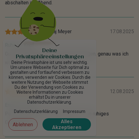
abschalten am Abend.
von
Raj Meyer
17.08.2025
Ruhe im Kopf
Deine
Gut verträglich und keine Nebenwirkungen, genau was ich
Privatsphäreeinstellungen
wollte. Verpackung war auch top.
Deine Privatsphäre ist uns sehr wichtig.
Um unsere Webseite für Dich optimal zu
gestalten und fortlaufend verbessern zu
können, verwenden wir Cookies. Durch die
weitere Nutzung der Webseite stimmst
Du der Verwendung von Cookies zu.
von
Pia
12.08.2025
Weitere Informationen zu Cookies
erhältst Du in unserer
Datenschutzerklärung.
Endlich relaxen
Datenschutzerklärung
Impressum
Perfekt für nervöse Phasen, gibt mir ein ruhiges
Alles
Grundgefühl.
Ablehnen
Akzeptieren