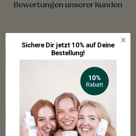
Bewertungen unserer Kunden
von
Michael F.
17.06.2026
Sichere Dir jetzt 10% auf Deine
Stammkunde
Bestellung!
Nehme das CBD Öl jetzt seit über einem Jahr und bin
immer noch begeistert. Grinsekatzen liefert.
von
Yannik R.
05.06.2026
Top wie immer
Hab wieder bei Grinsekatzen bestellt und bin wie immer
zufrieden. Toller CBD Shop in Berlin!