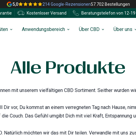
5,0
214 Google-Rezensionen
57.702 Bestellungen
rantie
Kostenloser Versand
Beratungstelefon von 12-19 
üten
Anwendungsbereich
Über CBD
Über uns
Alle Produkte
innen mit unserem vielfältigen CBD Sortiment. Seither wurden wi
ll Dir vor, Du kommst an einem verregneten Tag nach Hause, nim
 die Couch. Das Gefühl umgibt Dich mit viel Kraft, Entspannung u
. Natürlich möchten wir das mit Dir teilen. Verwandle mit uns 