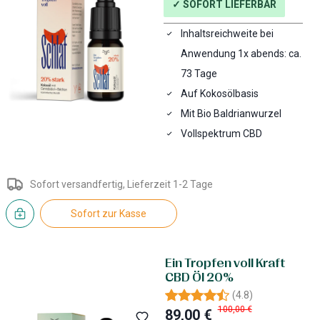
✓ SOFORT LIEFERBAR
Inhaltsreichweite bei
Anwendung 1x abends: ca.
73 Tage
Auf Kokosölbasis
Mit Bio Baldrianwurzel
Vollspektrum CBD
Sofort versandfertig, Lieferzeit 1-2 Tage
Sofort zur Kasse
Ein Tropfen voll Kraft
CBD Öl 20%
(
4.8
)
100,00 €
89,00 €