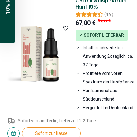
10% Rabatt
CBD Öl Vollspektrum
Hanf 15%
(
4.9
)
80,00 €
67,00 €
✓ SOFORT LIEFERBAR
Inhaltsreichweite bei
Anwendung 2x täglich: ca.
37 Tage
Profitiere vom vollen
Spektrum der Hanfpflanze
Hanfsamenöl aus
Süddeutschland
Hergestellt in Deutschland
Sofort versandfertig, Lieferzeit 1-2 Tage
Sofort zur Kasse